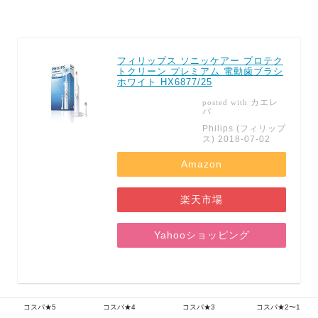
フィリップス ソニッケアー プロテク
トクリーン プレミアム 電動歯ブラシ
ホワイト HX6877/25
カエレ
posted with
バ
Philips (フィリップ
ス) 2018-07-02
Amazon
楽天市場
Yahooショッピング
コスパ★5
コスパ★4
コスパ★3
コスパ★2〜1
（追記）
2018年買ってよかったファッションアイテム