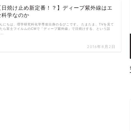
【日焼け止め新定番！？】ディープ紫外線はエ
セ科学なのか
んにちは、理学研究科化学専攻出身のるびこです。 たまたま、TVを見て
たら富士フイルムのCMで「ディープ紫外線」で日焼けする、という話
 …
2016年8月2日