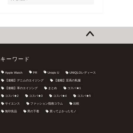
キーワード
Apple Watch
PR
Uniqlo U
UNIQLOレディース
【連載】デニムのエイジング
【連載】至高の私服
【連載】革のエイジング
まとめ
コスパ★1
コスパ★2
コスパ★3
コスパ★4
コスパ★5
サイエンス
ファッション指南コラム
比較
無印良品
男の下着
買ってよかったモノ