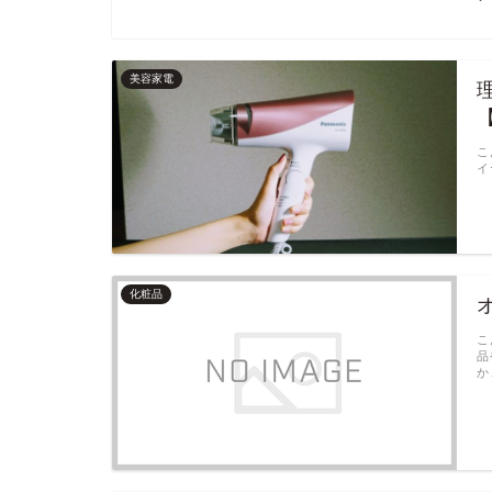
美容家電
こ
イ
化粧品
こ
品
か