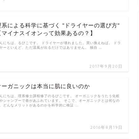
理系による科学に基づく ”ドライヤーの選び方”
【マイナスイオンって効果あるの？】
んにちは、るびこです。 ドライヤーが壊れました。買い換えねば。 ドラ
ヤーといえど、ただ温風が出るだけではありません。 独自 …
2017年9月20日
オーガニックは本当に肌に良いのか
んにちは、理系修士課程修了のるびこです。 オーガニックをうたう化粧
やシャンプーで巷があふれています。 そこで、オーガニックとは何なの
、どんなメリットがあるのかを科学的に検証 …
2016年8月19日