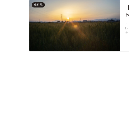
化粧品
こ
い
を