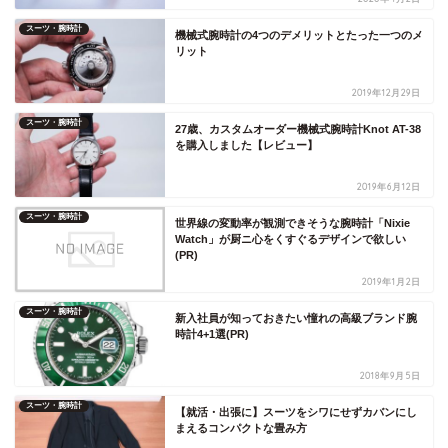
スーツ・腕時計
機械式腕時計の4つのデメリットとたった一つのメ
リット
2019年12月29日
スーツ・腕時計
27歳、カスタムオーダー機械式腕時計Knot AT-38
を購入しました【レビュー】
2019年6月12日
スーツ・腕時計
世界線の変動率が観測できそうな腕時計「Nixie
Watch」が厨ニ心をくすぐるデザインで欲しい
(PR)
2019年1月2日
スーツ・腕時計
新入社員が知っておきたい憧れの高級ブランド腕
時計4+1選(PR)
2018年9月5日
スーツ・腕時計
【就活・出張に】スーツをシワにせずカバンにし
まえるコンパクトな畳み方