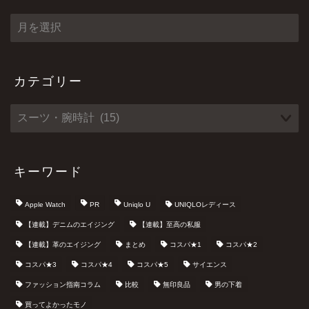
ア
ー
カ
イ
ブ
カテゴリー
キーワード
Apple Watch
PR
Uniqlo U
UNIQLOレディース
【連載】デニムのエイジング
【連載】至高の私服
【連載】革のエイジング
まとめ
コスパ★1
コスパ★2
コスパ★3
コスパ★4
コスパ★5
サイエンス
ファッション指南コラム
比較
無印良品
男の下着
買ってよかったモノ