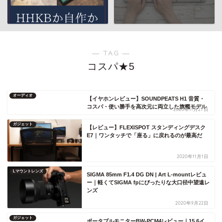
― TAG ―
コスパ★5
オーディオ
【イヤホンレビュー】SOUNDPEATS H1 音質・
コスパ・使い勝手を高次元に両立した旗艦モデル
2020年11月27日
ガジェット
【レビュー】FLEXISPOT スタンディングデスク
E7｜ワンタッチで「座る」に戻れるのが最高だ
2020年11月1日
Lマウントレンズ
SIGMA 85mm F1.4 DG DN | Art L-mountレビュ
ー｜軽くてSIGMA fpにぴったりな大口径中望遠レ
ンズ
2020年9月22日
ガジェット
ポータブルモニターBW-PCM4レビュー｜15.6イ