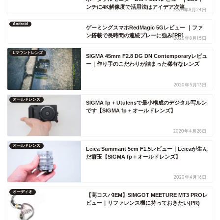
ンチに4K解像度で活用法はアイデア次第
2020年8月24日
Android
ゲーミングスマホRedMagic 5Gレビュー ｜ファ
ン搭載で長時間の連続プレーに強み[PR]
2020年8月15日
Lマウントレンズ
SIGMA 45mm F2.8 DG DN Contemporaryレビュ
ー｜作り手のこだわりが詰まった稀有なレンズ
2020年5月13日
オールドレンズ
SIGMA fp + Utulensで最小構成のデジタル写ルン
です【SIGMA fp + オールドレンズ】
2020年4月28日
オールドレンズ
Leica Summarit 5cm F1.5レビュー｜Leicaが生ん
だ癖玉【SIGMA fp＋オールドレンズ】
2020年4月16日
オーディオ
【高コスパIEM】SIMGOT MEETURE MT3 PROレ
ビュー｜リファレンス機に持っておきたい(PR)