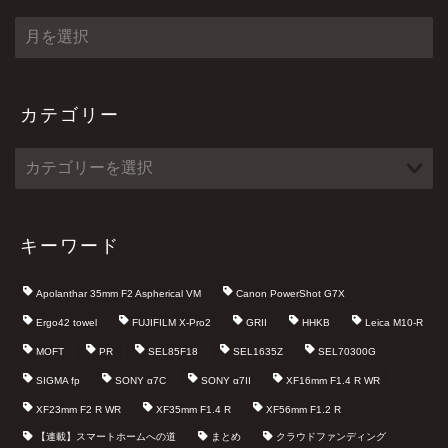
ア
ー
カ
イ
ブ
カテゴリー
キーワード
Apolanthar 35mm F2 Aspherical VM
Canon PowerShot G7X
Ergo42 towel
FUJIFILM X-Pro2
GRII
HHKB
Leica M10-R
MOFT
PR
SEL85F18
SEL1635Z
SEL70300G
SIGMA fp
SONY α7C
SONY α7II
XF16mm F1.4 R WR
XF23mm F2 R WR
XF35mm F1.4 R
XF56mm F1.2 R
【連載】スマートホームへの道
まとめ
クラウドファンディング