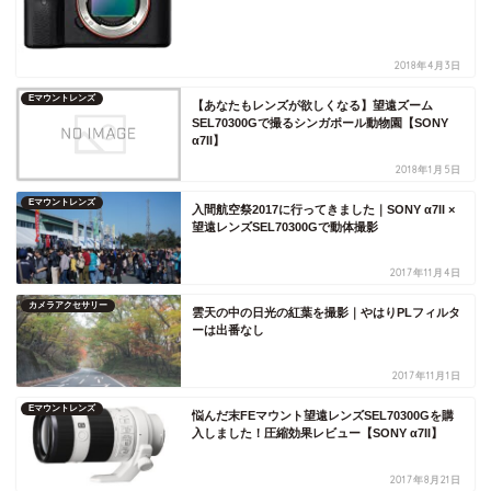
2018年4月3日
Eマウントレンズ
【あなたもレンズが欲しくなる】望遠ズーム
SEL70300Gで撮るシンガポール動物園【SONY
α7II】
2018年1月5日
Eマウントレンズ
入間航空祭2017に行ってきました｜SONY α7II ×
望遠レンズSEL70300Gで動体撮影
2017年11月4日
カメラアクセサリー
雲天の中の日光の紅葉を撮影｜やはりPLフィルタ
ーは出番なし
2017年11月1日
Eマウントレンズ
悩んだ末FEマウント望遠レンズSEL70300Gを購
入しました！圧縮効果レビュー【SONY α7II】
2017年8月21日