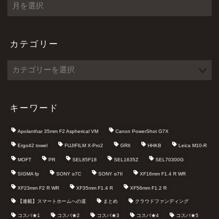
ア
ー
カ
イ
ブ
カテゴリー
キーワード
Apolanthar 35mm F2 Aspherical VM
Canon PowerShot G7X
Ergo42 towel
FUJIFILM X-Pro2
GRII
HHKB
Leica M10-R
MOFT
PR
SEL85F18
SEL1635Z
SEL70300G
SIGMA fp
SONY α7C
SONY α7II
XF16mm F1.4 R WR
XF23mm F2 R WR
XF35mm F1.4 R
XF56mm F1.2 R
【連載】スマートホームへの道
まとめ
クラウドファンディング
コスパ★1
コスパ★2
コスパ★3
コスパ★4
コスパ★5