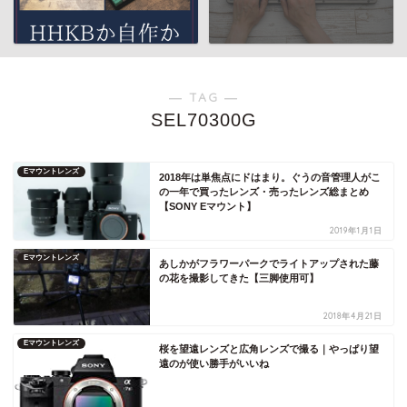
― TAG ―
SEL70300G
Eマウントレンズ
2018年は単焦点にドはまり。ぐうの音管理人がこ
の一年で買ったレンズ・売ったレンズ総まとめ
【SONY Eマウント】
2019年1月1日
Eマウントレンズ
あしかがフラワーパークでライトアップされた藤
の花を撮影してきた【三脚使用可】
2018年4月21日
Eマウントレンズ
桜を望遠レンズと広角レンズで撮る｜やっぱり望
遠のが使い勝手がいいね