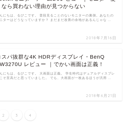
うなら買わない理由が見つからない
んにちは、るびこです。 普段見ることのないモニターの裏側。あなたの
ニターはどうなっていますか？ まだまだ改善の余地があるんじゃな …
2018年7月16日
コスパ抜群な4K HDRディスプレイ・BenQ
EW3270U レビュー ｜でかい画面は正義！
んにちは、るびこです。 大画面は正義。 学生時代はデュアルディスプレ
こそ至高だと思っていました。 でも、大画面が一枚あるほうが汎用 …
2018年6月21日
2
3
4