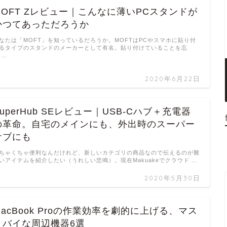
MOFT Zレビュー｜こんなに薄いPCスタンドが
かつてあっただろうか
なたは「MOFT」を知っているだろうか。MOFTはPCやスマホに貼り付
るタイプのスタンドのメーカーとして有名。貼り付けていることを忘
 …
2020年6月22日
SuperHub SEレビュー｜USB-Cハブ＋充電器
の革命。自宅のメインにも、外出時のスーパー
サブにも
ちゃくちゃ便利なんだけれど、新しいカテゴリの商品なので伝えるのが難
いアイテムを紹介したい（うれしい悲鳴）。現在Makuakeでクラウド …
2020年5月30日
MacBook Proの作業効率を劇的に上げる、マス
トバイな周辺機器6選