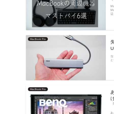
M
M
辺
MacBook Pro
当
と
MacBook Pro
あ