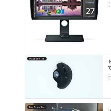
ネ
レ
MacBook Pro
ト
こ
E
MacBook Pro