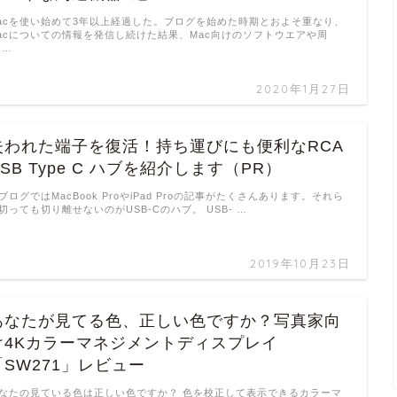
acを使い始めて3年以上経過した。ブログを始めた時期とおよそ重なり、
acについての情報を発信し続けた結果、Mac向けのソフトウエアや周
 …
2020年1月27日
失われた端子を復活！持ち運びにも便利なRCA
USB Type C ハブを紹介します（PR）
ブログではMacBook ProやiPad Proの記事がたくさんあります。それら
切っても切り離せないのがUSB-Cのハブ。 USB- …
2019年10月23日
あなたが見てる色、正しい色ですか？写真家向
け4Kカラーマネジメントディスプレイ
「SW271」レビュー
なたの見ている色は正しい色ですか？ 色を校正して表示できるカラーマ