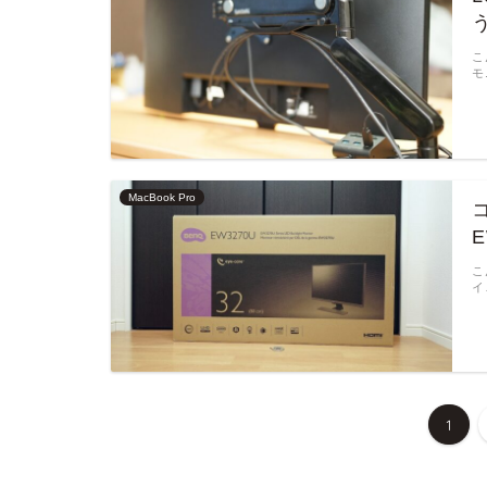
こ
モ
MacBook Pro
こ
イ
1