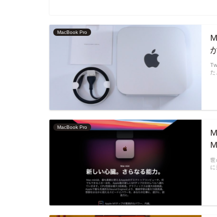
MacBook Pro
M
T
た
MacBook Pro
世
に