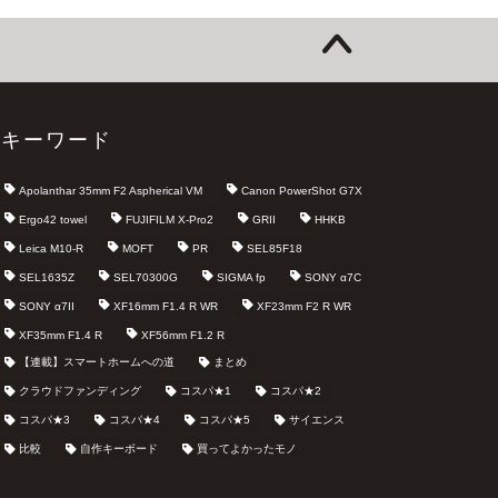
キーワード
Apolanthar 35mm F2 Aspherical VM
Canon PowerShot G7X
Ergo42 towel
FUJIFILM X-Pro2
GRII
HHKB
Leica M10-R
MOFT
PR
SEL85F18
SEL1635Z
SEL70300G
SIGMA fp
SONY α7C
SONY α7II
XF16mm F1.4 R WR
XF23mm F2 R WR
XF35mm F1.4 R
XF56mm F1.2 R
【連載】スマートホームへの道
まとめ
クラウドファンディング
コスパ★1
コスパ★2
コスパ★3
コスパ★4
コスパ★5
サイエンス
比較
自作キーボード
買ってよかったモノ