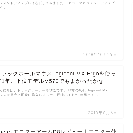
ジメントディスプレイを試してみました。 カラーマネジメントディスプ
イ …
2018年10月29日
ラックボールマウスLogicool MX Ergoを使っ
て1年。下位モデルM570でもよかったかな
んにちは、トラックボーラーるびこです。 昨年の9月、logicool MX
RGOを発売と同時に購入しました。正確にはまだ1年経ってい …
2018年8月6日
LoctekモニターアームD8レビュー｜モニター使