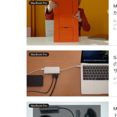
MacBook Pro
あ
け
れ
MacBook Pro
め
し
MacBook Pro