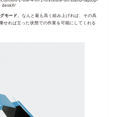
/moft-z-the-4-in-1-invisible-sit-stand-laptop-
desk#/
グモード
。なんと最も高く組み上げれば、その高
クに乗せれば立った状態での作業を可能にしてくれる