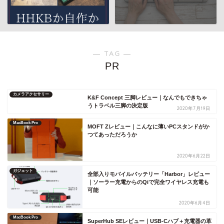
― TAG ―
PR
カメラアクセサリー
K&F Concept 三脚レビュー｜なんでもできちゃ
うトラベル三脚の決定版
2020年7月19日
MacBook Pro
MOFT Zレビュー｜こんなに薄いPCスタンドがか
つてあっただろうか
2020年6月22日
ガジェット
全部入りモバイルバッテリー「Harbor」レビュー
｜ソーラー充電からのQiで完全ワイヤレス充電も
可能
2020年6月4日
MacBook Pro
SuperHub SEレビュー｜USB-Cハブ＋充電器の革