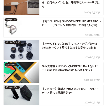
命。自宅のメインにも、外出時のスーパーサブに
も
2020年5月30日
オーディオ
【高コスパIEM】SIMGOT MEETURE MT3 PROレ
ビュー｜リファレンス機に持っておきたい(PR)
2020年3月31日
オールドレンズ
【オールドレンズTips】マウントアダプターは
Leica Mマウント用でまとめると幸せになれる
2020年3月23日
ガジェット
GaN充電器＋USB-CハブのGENKI Dockをレビュ
ー！iPad ProやMacBookにもベストマッチ
2020年2月27日
iPhone・iPad
【レビュー】薄型スマホスタンドMOFT Xのアイ
ディア勝ち！愛用決定です
2020年2月17日