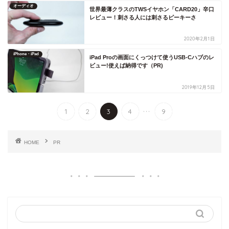
オーディオ
世界最薄クラスのTWSイヤホン「CARD20」辛口
レビュー！刺さる人には刺さるピーキーさ
2020年2月1日
iPhone・iPad
iPad Proの画面にくっつけて使うUSB-Cハブのレ
ビュー!使えば納得です（PR)
2019年12月5日
...
1
2
3
4
9
HOME
PR