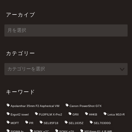
アーカイブ
ア
ー
カ
イ
ブ
カテゴリー
キーワード
Apolanthar 35mm F2 Aspherical VM
Canon PowerShot G7X
Ergo42 towel
FUJIFILM X-Pro2
GRII
HHKB
Leica M10-R
MOFT
PR
SEL85F18
SEL1635Z
SEL70300G
SIGMA fp
SONY α7C
SONY α7II
XF16mm F1.4 R WR