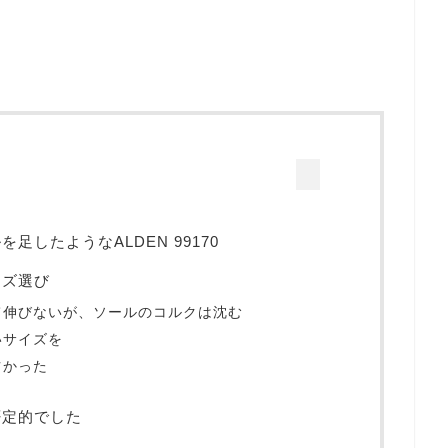
したようなALDEN 99170
イズ選び
て伸びないが、ソールのコルクは沈む
いサイズを
ツかった
否定的でした