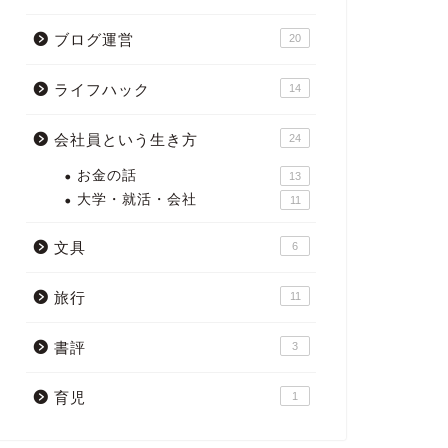
ブログ運営
20
ライフハック
14
会社員という生き方
24
お金の話
13
大学・就活・会社
11
文具
6
旅行
11
書評
3
育児
1