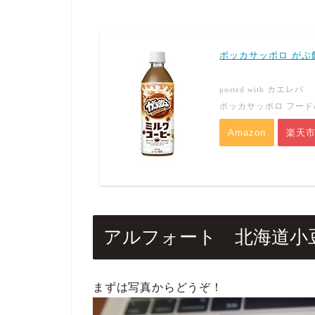
ポッカサッポロ がぶ飲
カエレバ
posted with
ポッカサッポロ フード
Amazon
楽天
アルフォート 北海道小
まずは写真からどうぞ！