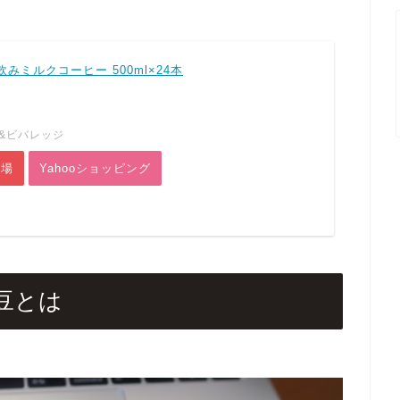
みミルクコーヒー 500ml×24本
&ビバレッジ
市場
Yahooショッピング
豆とは