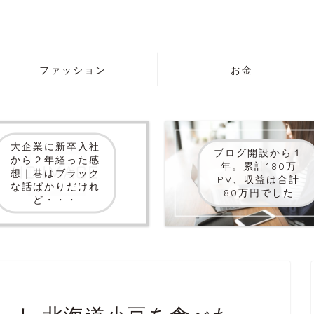
ファッション
お金
大企業に新卒入社
ブログ開設から１
から２年経った感
年。累計180万
想｜巷はブラック
PV、収益は合計
な話ばかりだけれ
80万円でした
ど・・・