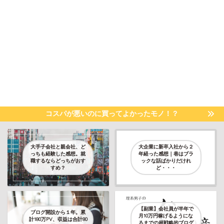
コスパが悪いのに買ってよかったモノ！？
大手子会社と親会社、ど
大企業に新卒入社から２
っちも経験した感想。就
年経った感想｜巷はブラ
職するならどっちがおす
ックな話ばかりだけれ
すめ？
ど・・・
【副業】会社員が半年で
ブログ開設から１年。累
月10万円稼げるようにな
計180万PV、収益は合計80
るまでの超戦略的ブログ