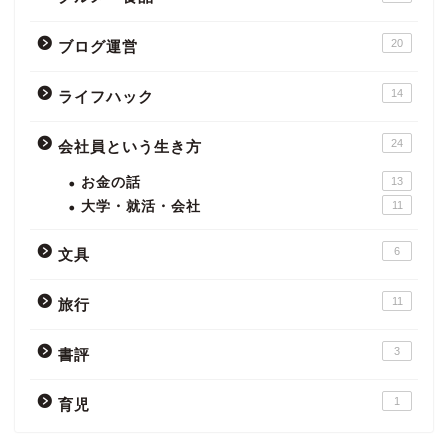
20
ブログ運営
14
ライフハック
24
会社員という生き方
お金の話
13
大学・就活・会社
11
6
文具
11
旅行
3
書評
1
育児